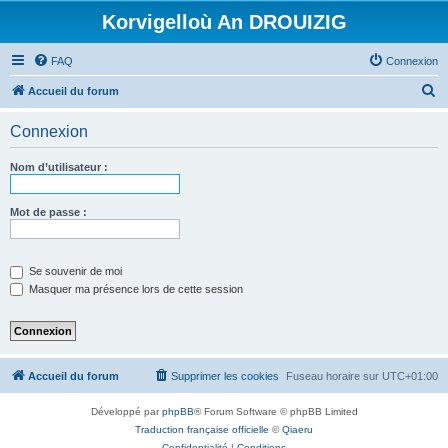
Korvigelloù An DROUIZIG
FAQ
Connexion
R
Accueil du forum
e
Connexion
c
h
Nom d’utilisateur :
e
r
Mot de passe :
c
h
Se souvenir de moi
e
Masquer ma présence lors de cette session
r
Accueil du forum
Supprimer les cookies
Fuseau horaire sur
UTC+01:00
Développé par
phpBB
® Forum Software © phpBB Limited
Traduction française officielle
©
Qiaeru
Confidentialité
|
Conditions