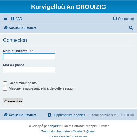
Korvigelloù An DROUIZIG
FAQ
Connexion
R
Accueil du forum
e
Connexion
c
h
Nom d’utilisateur :
e
r
Mot de passe :
c
h
Se souvenir de moi
e
Masquer ma présence lors de cette session
r
Accueil du forum
Supprimer les cookies
Fuseau horaire sur
UTC+01:00
Développé par
phpBB
® Forum Software © phpBB Limited
Traduction française officielle
©
Qiaeru
Confidentialité
|
Conditions