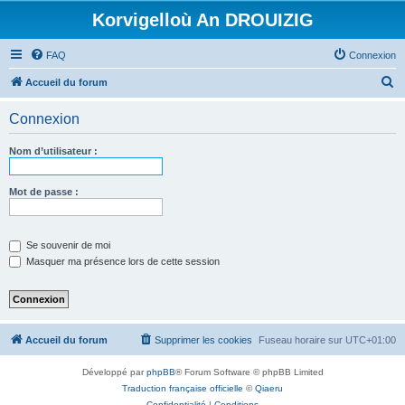
Korvigelloù An DROUIZIG
FAQ
Connexion
R
Accueil du forum
e
Connexion
c
h
Nom d’utilisateur :
e
r
Mot de passe :
c
h
Se souvenir de moi
e
Masquer ma présence lors de cette session
r
Accueil du forum
Supprimer les cookies
Fuseau horaire sur
UTC+01:00
Développé par
phpBB
® Forum Software © phpBB Limited
Traduction française officielle
©
Qiaeru
Confidentialité
|
Conditions