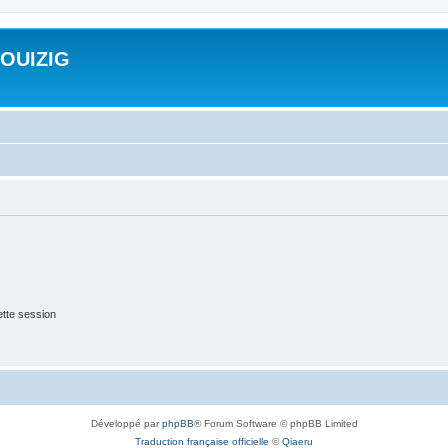
ROUIZIG
tte session
Développé par
phpBB
® Forum Software © phpBB Limited
Traduction française officielle
©
Qiaeru