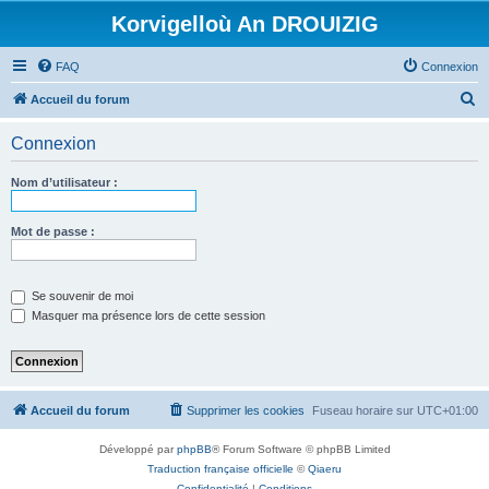
Korvigelloù An DROUIZIG
FAQ
Connexion
R
Accueil du forum
e
Connexion
c
h
Nom d’utilisateur :
e
r
Mot de passe :
c
h
Se souvenir de moi
e
Masquer ma présence lors de cette session
r
Accueil du forum
Supprimer les cookies
Fuseau horaire sur
UTC+01:00
Développé par
phpBB
® Forum Software © phpBB Limited
Traduction française officielle
©
Qiaeru
Confidentialité
|
Conditions