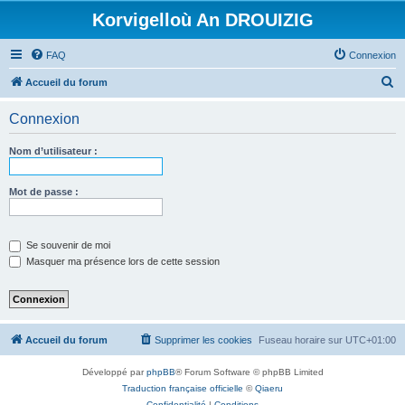
Korvigelloù An DROUIZIG
FAQ
Connexion
R
Accueil du forum
e
Connexion
c
h
Nom d’utilisateur :
e
r
Mot de passe :
c
h
Se souvenir de moi
e
Masquer ma présence lors de cette session
r
Accueil du forum
Supprimer les cookies
Fuseau horaire sur
UTC+01:00
Développé par
phpBB
® Forum Software © phpBB Limited
Traduction française officielle
©
Qiaeru
Confidentialité
|
Conditions