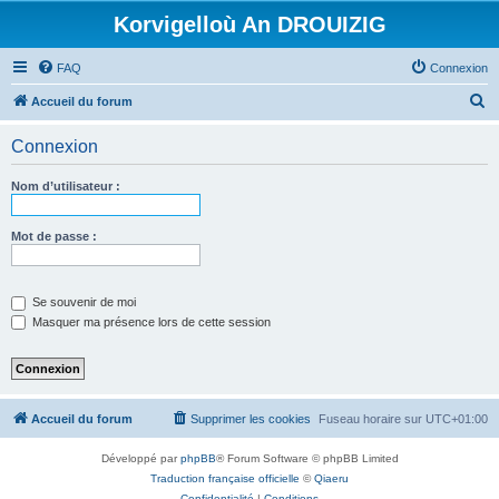
Korvigelloù An DROUIZIG
FAQ
Connexion
R
Accueil du forum
e
Connexion
c
h
Nom d’utilisateur :
e
r
Mot de passe :
c
h
Se souvenir de moi
e
Masquer ma présence lors de cette session
r
Accueil du forum
Supprimer les cookies
Fuseau horaire sur
UTC+01:00
Développé par
phpBB
® Forum Software © phpBB Limited
Traduction française officielle
©
Qiaeru
Confidentialité
|
Conditions