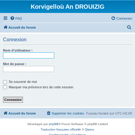
Korvigelloù An DROUIZIG
FAQ
Connexion
R
Accueil du forum
e
Connexion
c
h
Nom d’utilisateur :
e
r
Mot de passe :
c
h
Se souvenir de moi
e
Masquer ma présence lors de cette session
r
Accueil du forum
Supprimer les cookies
Fuseau horaire sur
UTC+01:00
Développé par
phpBB
® Forum Software © phpBB Limited
Traduction française officielle
©
Qiaeru
Confidentialité
|
Conditions