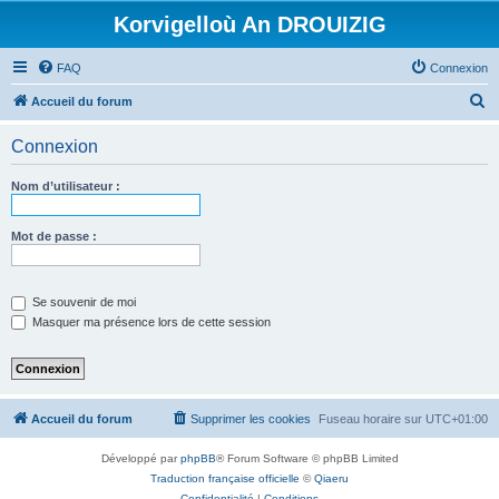
Korvigelloù An DROUIZIG
FAQ
Connexion
R
Accueil du forum
e
Connexion
c
h
Nom d’utilisateur :
e
r
Mot de passe :
c
h
Se souvenir de moi
e
Masquer ma présence lors de cette session
r
Accueil du forum
Supprimer les cookies
Fuseau horaire sur
UTC+01:00
Développé par
phpBB
® Forum Software © phpBB Limited
Traduction française officielle
©
Qiaeru
Confidentialité
|
Conditions