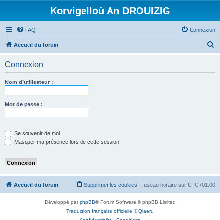
Korvigelloù An DROUIZIG
FAQ
Connexion
R
Accueil du forum
e
Connexion
c
h
Nom d’utilisateur :
e
r
Mot de passe :
c
h
Se souvenir de moi
e
Masquer ma présence lors de cette session
r
Accueil du forum
Supprimer les cookies
Fuseau horaire sur
UTC+01:00
Développé par
phpBB
® Forum Software © phpBB Limited
Traduction française officielle
©
Qiaeru
Confidentialité
|
Conditions