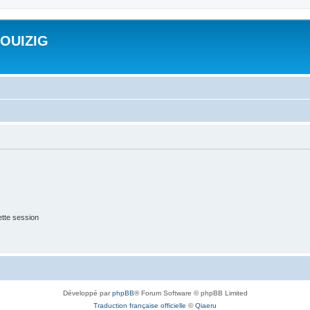
ROUIZIG
tte session
Développé par
phpBB
® Forum Software © phpBB Limited
Traduction française officielle
©
Qiaeru