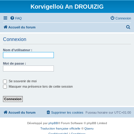
Korvigelloù An DROUIZIG
FAQ
Connexion
R
Accueil du forum
e
Connexion
c
h
Nom d’utilisateur :
e
r
Mot de passe :
c
h
Se souvenir de moi
e
Masquer ma présence lors de cette session
r
Accueil du forum
Supprimer les cookies
Fuseau horaire sur
UTC+01:00
Développé par
phpBB
® Forum Software © phpBB Limited
Traduction française officielle
©
Qiaeru
Confidentialité
|
Conditions