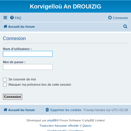
Korvigelloù An DROUIZIG
FAQ
Connexion
R
Accueil du forum
e
Connexion
c
h
Nom d’utilisateur :
e
r
Mot de passe :
c
h
Se souvenir de moi
e
Masquer ma présence lors de cette session
r
Accueil du forum
Supprimer les cookies
Fuseau horaire sur
UTC+01:00
Développé par
phpBB
® Forum Software © phpBB Limited
Traduction française officielle
©
Qiaeru
Confidentialité
|
Conditions