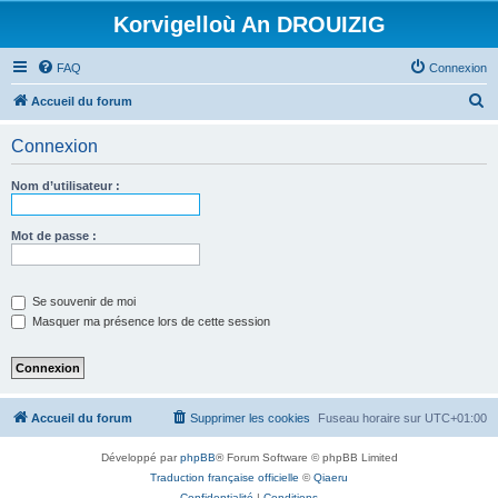
Korvigelloù An DROUIZIG
FAQ
Connexion
R
Accueil du forum
e
Connexion
c
h
Nom d’utilisateur :
e
r
Mot de passe :
c
h
Se souvenir de moi
e
Masquer ma présence lors de cette session
r
Accueil du forum
Supprimer les cookies
Fuseau horaire sur
UTC+01:00
Développé par
phpBB
® Forum Software © phpBB Limited
Traduction française officielle
©
Qiaeru
Confidentialité
|
Conditions