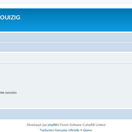
ROUIZIG
tte session
Développé par
phpBB
® Forum Software © phpBB Limited
Traduction française officielle
©
Qiaeru