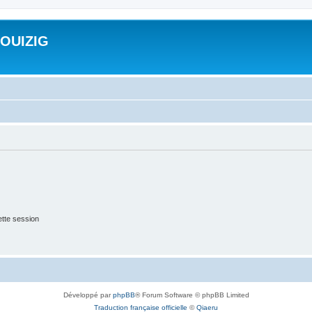
ROUIZIG
tte session
Développé par
phpBB
® Forum Software © phpBB Limited
Traduction française officielle
©
Qiaeru