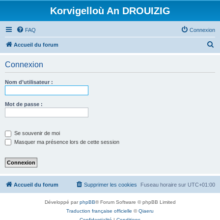
Korvigelloù An DROUIZIG
FAQ
Connexion
R
Accueil du forum
e
Connexion
c
h
Nom d’utilisateur :
e
r
Mot de passe :
c
h
Se souvenir de moi
e
Masquer ma présence lors de cette session
r
Accueil du forum
Supprimer les cookies
Fuseau horaire sur
UTC+01:00
Développé par
phpBB
® Forum Software © phpBB Limited
Traduction française officielle
©
Qiaeru
Confidentialité
|
Conditions