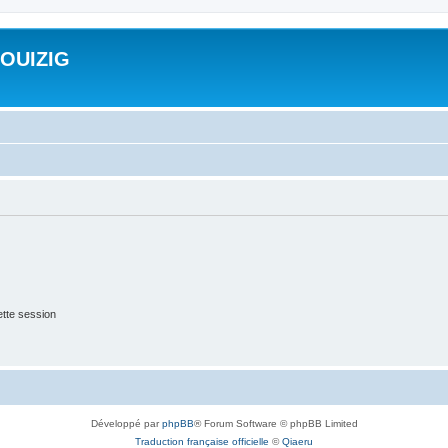
ROUIZIG
tte session
Développé par
phpBB
® Forum Software © phpBB Limited
Traduction française officielle
©
Qiaeru