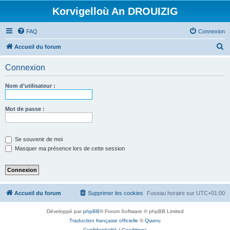
Korvigelloù An DROUIZIG
FAQ
Connexion
R
Accueil du forum
e
Connexion
c
h
Nom d’utilisateur :
e
r
Mot de passe :
c
h
Se souvenir de moi
e
Masquer ma présence lors de cette session
r
Accueil du forum
Supprimer les cookies
Fuseau horaire sur
UTC+01:00
Développé par
phpBB
® Forum Software © phpBB Limited
Traduction française officielle
©
Qiaeru
Confidentialité
|
Conditions