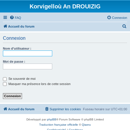
Korvigelloù An DROUIZIG
FAQ
Connexion
R
Accueil du forum
e
Connexion
c
h
Nom d’utilisateur :
e
r
Mot de passe :
c
h
Se souvenir de moi
e
Masquer ma présence lors de cette session
r
Accueil du forum
Supprimer les cookies
Fuseau horaire sur
UTC+01:00
Développé par
phpBB
® Forum Software © phpBB Limited
Traduction française officielle
©
Qiaeru
Confidentialité
|
Conditions