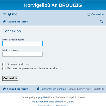
Korvigelloù An DROUIZIG
FAQ
Connexion
R
Accueil du forum
e
Connexion
c
h
Nom d’utilisateur :
e
r
Mot de passe :
c
h
Se souvenir de moi
e
Masquer ma présence lors de cette session
r
Accueil du forum
Supprimer les cookies
Fuseau horaire sur
UTC+01:00
Développé par
phpBB
® Forum Software © phpBB Limited
Traduction française officielle
©
Qiaeru
Confidentialité
|
Conditions