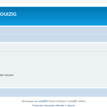
ROUIZIG
tte session
Développé par
phpBB
® Forum Software © phpBB Limited
Traduction française officielle
©
Qiaeru