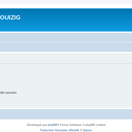
ROUIZIG
tte session
Développé par
phpBB
® Forum Software © phpBB Limited
Traduction française officielle
©
Qiaeru