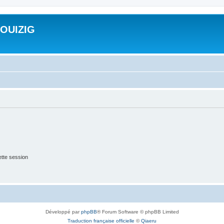
ROUIZIG
tte session
Développé par
phpBB
® Forum Software © phpBB Limited
Traduction française officielle
©
Qiaeru