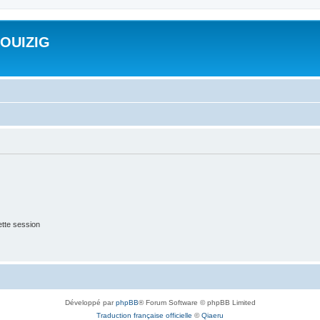
ROUIZIG
tte session
Développé par
phpBB
® Forum Software © phpBB Limited
Traduction française officielle
©
Qiaeru