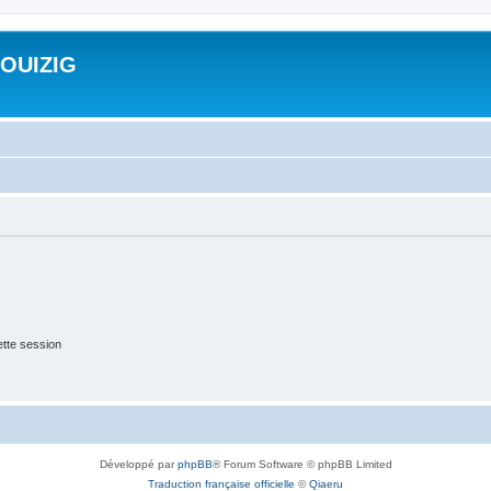
ROUIZIG
tte session
Développé par
phpBB
® Forum Software © phpBB Limited
Traduction française officielle
©
Qiaeru