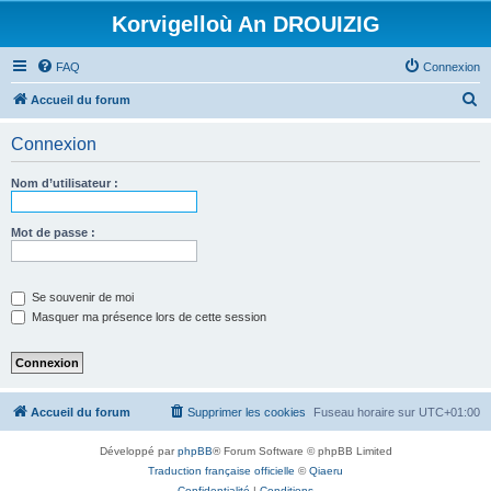
Korvigelloù An DROUIZIG
FAQ
Connexion
R
Accueil du forum
e
Connexion
c
h
Nom d’utilisateur :
e
r
Mot de passe :
c
h
Se souvenir de moi
e
Masquer ma présence lors de cette session
r
Accueil du forum
Supprimer les cookies
Fuseau horaire sur
UTC+01:00
Développé par
phpBB
® Forum Software © phpBB Limited
Traduction française officielle
©
Qiaeru
Confidentialité
|
Conditions