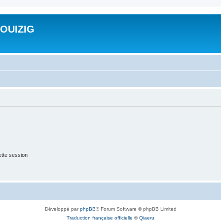
ROUIZIG
tte session
Développé par
phpBB
® Forum Software © phpBB Limited
Traduction française officielle
©
Qiaeru