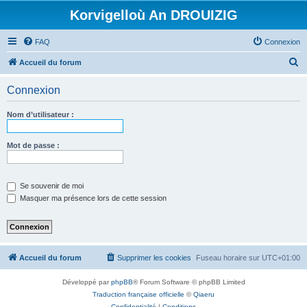
Korvigelloù An DROUIZIG
FAQ
Connexion
R
Accueil du forum
e
Connexion
c
h
Nom d’utilisateur :
e
r
Mot de passe :
c
h
Se souvenir de moi
e
Masquer ma présence lors de cette session
r
Accueil du forum
Supprimer les cookies
Fuseau horaire sur
UTC+01:00
Développé par
phpBB
® Forum Software © phpBB Limited
Traduction française officielle
©
Qiaeru
Confidentialité
|
Conditions