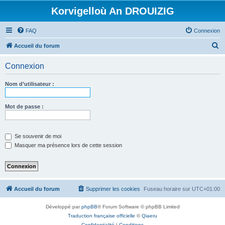
Korvigelloù An DROUIZIG
FAQ
Connexion
R
Accueil du forum
e
Connexion
c
h
Nom d’utilisateur :
e
r
Mot de passe :
c
h
Se souvenir de moi
e
Masquer ma présence lors de cette session
r
Accueil du forum
Supprimer les cookies
Fuseau horaire sur
UTC+01:00
Développé par
phpBB
® Forum Software © phpBB Limited
Traduction française officielle
©
Qiaeru
Confidentialité
|
Conditions