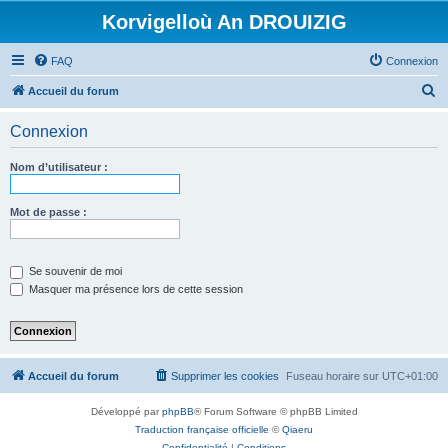
Korvigelloù An DROUIZIG
FAQ
Connexion
R
Accueil du forum
e
Connexion
c
h
Nom d’utilisateur :
e
r
Mot de passe :
c
h
Se souvenir de moi
e
Masquer ma présence lors de cette session
r
Accueil du forum
Supprimer les cookies
Fuseau horaire sur
UTC+01:00
Développé par
phpBB
® Forum Software © phpBB Limited
Traduction française officielle
©
Qiaeru
Confidentialité
|
Conditions