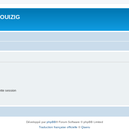
ROUIZIG
tte session
Développé par
phpBB
® Forum Software © phpBB Limited
Traduction française officielle
©
Qiaeru