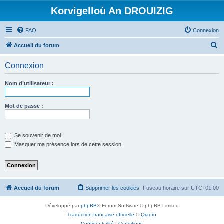
Korvigelloù An DROUIZIG
FAQ
Connexion
R
Accueil du forum
e
Connexion
c
h
Nom d’utilisateur :
e
r
Mot de passe :
c
h
Se souvenir de moi
e
Masquer ma présence lors de cette session
r
Accueil du forum
Supprimer les cookies
Fuseau horaire sur
UTC+01:00
Développé par
phpBB
® Forum Software © phpBB Limited
Traduction française officielle
©
Qiaeru
Confidentialité
|
Conditions