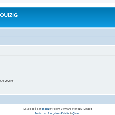
ROUIZIG
tte session
Développé par
phpBB
® Forum Software © phpBB Limited
Traduction française officielle
©
Qiaeru