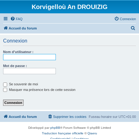
Korvigelloù An DROUIZIG
FAQ
Connexion
R
Accueil du forum
e
Connexion
c
h
Nom d’utilisateur :
e
r
Mot de passe :
c
h
Se souvenir de moi
e
Masquer ma présence lors de cette session
r
Accueil du forum
Supprimer les cookies
Fuseau horaire sur
UTC+01:00
Développé par
phpBB
® Forum Software © phpBB Limited
Traduction française officielle
©
Qiaeru
Confidentialité
|
Conditions