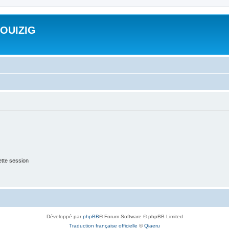
ROUIZIG
tte session
Développé par
phpBB
® Forum Software © phpBB Limited
Traduction française officielle
©
Qiaeru