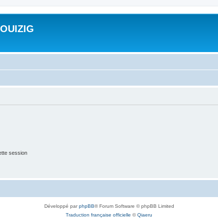
ROUIZIG
tte session
Développé par
phpBB
® Forum Software © phpBB Limited
Traduction française officielle
©
Qiaeru