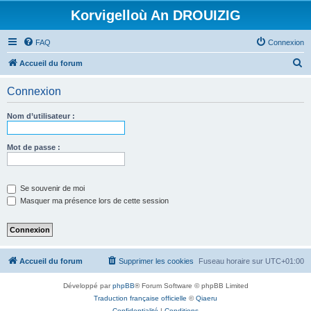
Korvigelloù An DROUIZIG
FAQ
Connexion
R
Accueil du forum
e
Connexion
c
h
Nom d’utilisateur :
e
r
Mot de passe :
c
h
Se souvenir de moi
e
Masquer ma présence lors de cette session
r
Accueil du forum
Supprimer les cookies
Fuseau horaire sur
UTC+01:00
Développé par
phpBB
® Forum Software © phpBB Limited
Traduction française officielle
©
Qiaeru
Confidentialité
|
Conditions