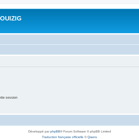
ROUIZIG
tte session
Développé par
phpBB
® Forum Software © phpBB Limited
Traduction française officielle
©
Qiaeru