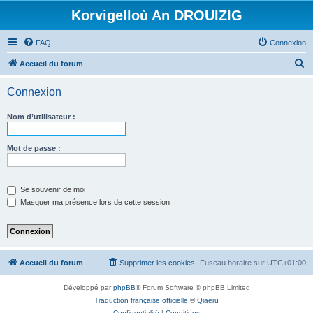
Korvigelloù An DROUIZIG
FAQ
Connexion
R
Accueil du forum
e
Connexion
c
h
Nom d’utilisateur :
e
r
Mot de passe :
c
h
Se souvenir de moi
e
Masquer ma présence lors de cette session
r
Accueil du forum
Supprimer les cookies
Fuseau horaire sur
UTC+01:00
Développé par
phpBB
® Forum Software © phpBB Limited
Traduction française officielle
©
Qiaeru
Confidentialité
|
Conditions