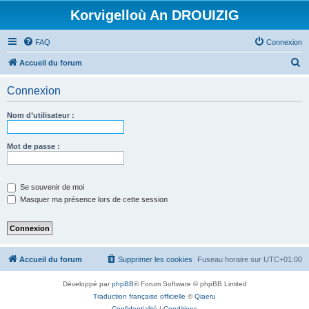
Korvigelloù An DROUIZIG
FAQ
Connexion
R
Accueil du forum
e
Connexion
c
h
Nom d’utilisateur :
e
r
Mot de passe :
c
h
Se souvenir de moi
e
Masquer ma présence lors de cette session
r
Accueil du forum
Supprimer les cookies
Fuseau horaire sur
UTC+01:00
Développé par
phpBB
® Forum Software © phpBB Limited
Traduction française officielle
©
Qiaeru
Confidentialité
|
Conditions