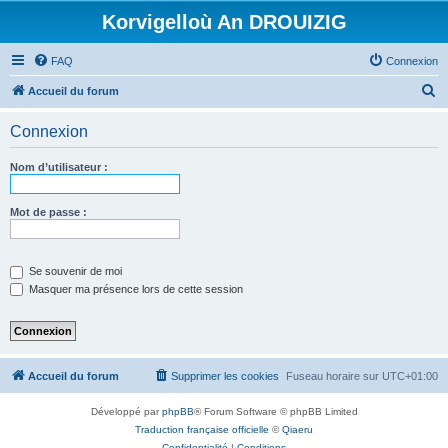
Korvigelloù An DROUIZIG
FAQ
Connexion
R
Accueil du forum
e
Connexion
c
h
Nom d’utilisateur :
e
r
Mot de passe :
c
h
Se souvenir de moi
e
Masquer ma présence lors de cette session
r
Accueil du forum
Supprimer les cookies
Fuseau horaire sur
UTC+01:00
Développé par
phpBB
® Forum Software © phpBB Limited
Traduction française officielle
©
Qiaeru
Confidentialité
|
Conditions