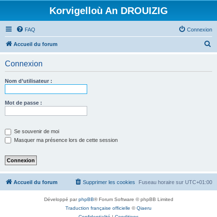
Korvigelloù An DROUIZIG
FAQ
Connexion
R
Accueil du forum
e
Connexion
c
h
Nom d’utilisateur :
e
r
Mot de passe :
c
h
Se souvenir de moi
e
Masquer ma présence lors de cette session
r
Accueil du forum
Supprimer les cookies
Fuseau horaire sur
UTC+01:00
Développé par
phpBB
® Forum Software © phpBB Limited
Traduction française officielle
©
Qiaeru
Confidentialité
|
Conditions