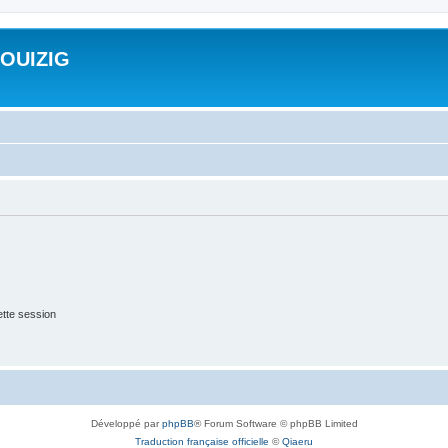
ROUIZIG
tte session
Développé par
phpBB
® Forum Software © phpBB Limited
Traduction française officielle
©
Qiaeru