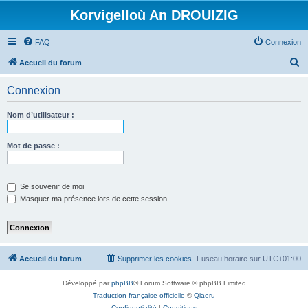
Korvigelloù An DROUIZIG
FAQ
Connexion
R
Accueil du forum
e
Connexion
c
h
Nom d’utilisateur :
e
r
Mot de passe :
c
h
Se souvenir de moi
e
Masquer ma présence lors de cette session
r
Accueil du forum
Supprimer les cookies
Fuseau horaire sur
UTC+01:00
Développé par
phpBB
® Forum Software © phpBB Limited
Traduction française officielle
©
Qiaeru
Confidentialité
|
Conditions