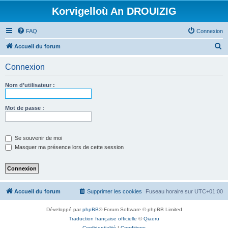
Korvigelloù An DROUIZIG
FAQ
Connexion
R
Accueil du forum
e
Connexion
c
h
Nom d’utilisateur :
e
r
Mot de passe :
c
h
Se souvenir de moi
e
Masquer ma présence lors de cette session
r
Accueil du forum
Supprimer les cookies
Fuseau horaire sur
UTC+01:00
Développé par
phpBB
® Forum Software © phpBB Limited
Traduction française officielle
©
Qiaeru
Confidentialité
|
Conditions