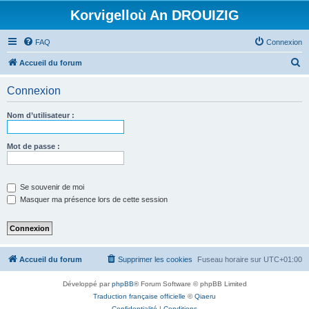
Korvigelloù An DROUIZIG
FAQ
Connexion
R
Accueil du forum
e
Connexion
c
h
Nom d’utilisateur :
e
r
Mot de passe :
c
h
Se souvenir de moi
e
Masquer ma présence lors de cette session
r
Accueil du forum
Supprimer les cookies
Fuseau horaire sur
UTC+01:00
Développé par
phpBB
® Forum Software © phpBB Limited
Traduction française officielle
©
Qiaeru
Confidentialité
|
Conditions