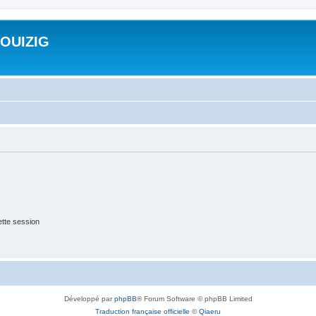
ROUIZIG
tte session
Développé par
phpBB
® Forum Software © phpBB Limited
Traduction française officielle
©
Qiaeru