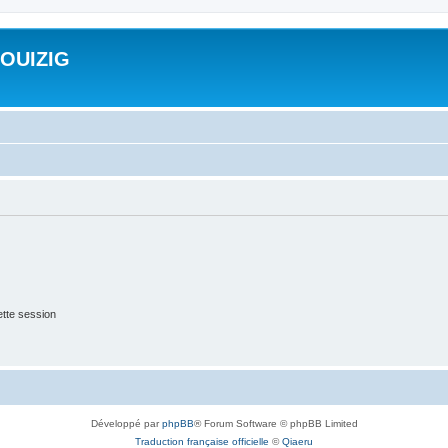
ROUIZIG
tte session
Développé par
phpBB
® Forum Software © phpBB Limited
Traduction française officielle
©
Qiaeru