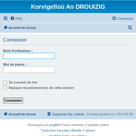
Korvigelloù An DROUIZIG
FAQ
Connexion
R
Accueil du forum
e
Connexion
c
h
Nom d’utilisateur :
e
r
Mot de passe :
c
h
Se souvenir de moi
e
Masquer ma présence lors de cette session
r
Accueil du forum
Supprimer les cookies
Fuseau horaire sur
UTC+01:00
Développé par
phpBB
® Forum Software © phpBB Limited
Traduction française officielle
©
Qiaeru
Confidentialité
|
Conditions